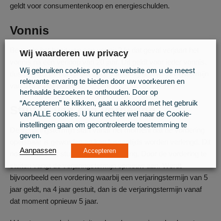
geldt voor consumentenkoop en energieschulden.
Vonnis
Bent u in het bezit van een vonnis? In dat geval verjaart het
Wij waarderen uw privacy
vonnis na een verloop van 20 jaar. Dit geldt voor ieder vonnis,
Wij gebruiken cookies op onze website om u de meest
dus ook als de oorspronkelijke vordering een verjaringstermijn
relevante ervaring te bieden door uw voorkeuren en
van 5 of 2 jaar heeft.
herhaalde bezoeken te onthouden. Door op
“Accepteren” te klikken, gaat u akkoord met het gebruik
Stuiten van een vordering
van ALLE cookies. U kunt echter wel naar de Cookie-
instellingen gaan om gecontroleerde toestemming te
De verjaringstermijn start vanaf het moment dat de vordering
geven.
opeisbaar is geworden en kan tussentijds worden verlengd. Dit
Aanpassen
Accepteren
noemt men het stuiten van de vordering. Door de vordering te
stuiten vangt de verjaringstermijn opnieuw aan. Wordt
bijvoorbeeld een vordering waarbij een verjaringstermijn van 5
jaar geldt, na 4 jaar gestuit, dan is de verjaringstermijn vanaf
dat moment opnieuw 5 jaar.