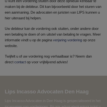
U kunt een vordering stuiten door deze opnieuw kenbaar te
maken bij de debiteur. Dit kan bijvoorbeeld door het sturen van
een aanmaning. De advocaten en juristen van LIPS kunnen u
hier uiteraard bij helpen.
Uw debiteur kan de vordering ook stuiten, onder andere door
een betaling te doen of om uitstel van betaling te vragen. Meer
informatie vindt u op de pagina
verjaring vordering
op onze
website.
Twijfelt u of uw vordering nog verhaalbaar is? Neem dan
direct
contact
op voor vrijblijvend advies!
Lips Incasso Advocaten Den Haag
Lips Incasso Advocaten in Den Haag is gespecialiseerd in het
incasseren van vorderingen. Bij ons advocatenkantoor krijgt u