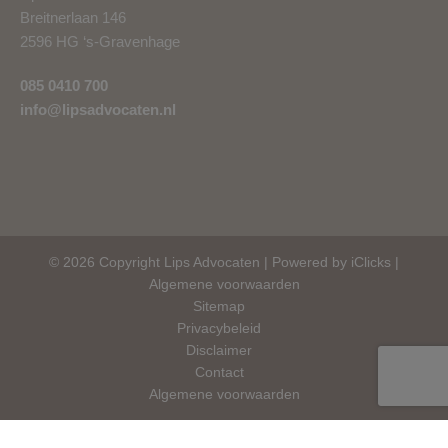
Breitnerlaan 146
2596 HG ‘s-Gravenhage
085 0410 700
info@lipsadvocaten.nl
© 2026 Copyright Lips Advocaten |
Powered by iClicks
|
Algemene voorwaarden
Sitemap
Privacybeleid
Disclaimer
Contact
Algemene voorwaarden