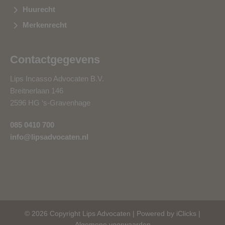
Huurecht
Merkenrecht
Contactgegevens
Lips Incasso Advocaten B.V.
Breitnerlaan 146
2596 HG ‘s-Gravenhage
085 0410 700
info@lipsadvocaten.nl
© 2026 Copyright Lips Advocaten |
Powered by iClicks
|
Algemene voorwaarden