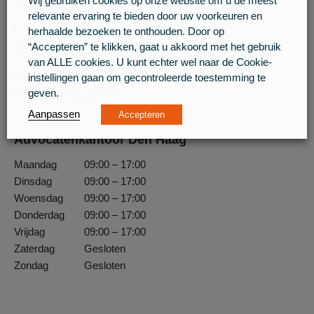
Wij gebruiken cookies op onze website om u de meest
Advocatenkantoor Den Haag
relevante ervaring te bieden door uw voorkeuren en
Breitnerlaan 146
herhaalde bezoeken te onthouden. Door op
2596 HG ‘s-Gravenhage
“Accepteren” te klikken, gaat u akkoord met het gebruik
van ALLE cookies. U kunt echter wel naar de Cookie-
085 0410 700
instellingen gaan om gecontroleerde toestemming te
info@lipsadvocaten.nl
geven.
Aanpassen
Accepteren
Advocatenkantoor Den Haag
Maandag
09:00 – 17:00
Dinsdag
09:00 – 17:00
Woensdag
09:00 – 17:00
Donderdag
09:00 – 17:00
Vrijdag
09:00 – 17:00
Zaterdag
Gesloten
Zondag
Gesloten