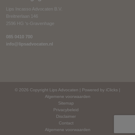
Lips Incasso Advocaten B.V.
Breitnerlaan 146
2596 HG ‘s-Gravenhage
085 0410 700
info@lipsadvocaten.nl
© 2026 Copyright Lips Advocaten |
Powered by iClicks
|
Algemene voorwaarden
Sitemap
Privacybeleid
Disclaimer
Contact
Algemene voorwaarden