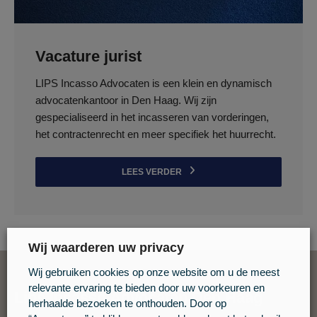
Vacature jurist
LIPS Incasso Advocaten is een klein en dynamisch
advocatenkantoor in Den Haag. Wij zijn
gespecialiseerd in het incasseren van vorderingen,
het contractenrecht en meer specifiek het huurrecht.
LEES VERDER
Wij waarderen uw privacy
Wij gebruiken cookies op onze website om u de meest
relevante ervaring te bieden door uw voorkeuren en
Lips Incasso Advocaten Den Haag
herhaalde bezoeken te onthouden. Door op