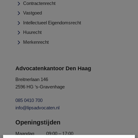
Contractenrecht
Vastgoed
Intellectueel Eigendomsrecht
Huurecht
Merkenrecht
Advocatenkantoor Den Haag
Breitnerlaan 146
2596 HG ‘s-Gravenhage
085 0410 700
info@lipsadvocaten.nl
Openingstijden
Maandag
09:00 – 17:00