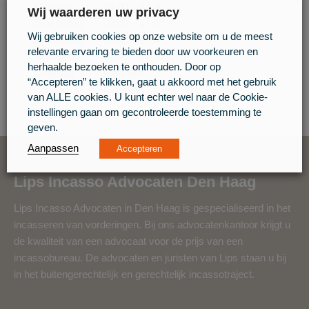
Dinsdag
09:00 – 17:00
Wij waarderen uw privacy
Woensdag
09:00 – 17:00
Wij gebruiken cookies op onze website om u de meest
Donderdag
09:00 – 17:00
relevante ervaring te bieden door uw voorkeuren en
Vrijdag
09:00 – 17:00
herhaalde bezoeken te onthouden. Door op
Zaterdag
Gesloten
“Accepteren” te klikken, gaat u akkoord met het gebruik
Zondag
Gesloten
van ALLE cookies. U kunt echter wel naar de Cookie-
instellingen gaan om gecontroleerde toestemming te
geven.
Aanpassen
Accepteren
Lips Incasso Advocaten Den Haag
Lips Incasso Advocaten in Den Haag is gespecialiseerd in het
incasseren van vorderingen. Bij ons advocatenkantoor krijgt u
de kwaliteit van een advocaat voor de prijs van een
incassobureau. De advocaten en juristen van Lips staan u bij
in het buitengerechtelijk en gerechtelijk incassotraject.