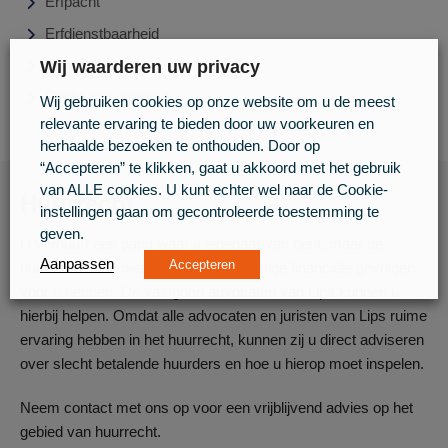
Erfpacht
Erfdienstbaarheid
Erfgrens
Wij waarderen uw privacy
Recht van overpad
Wij gebruiken cookies op onze website om u de meest
relevante ervaring te bieden door uw voorkeuren en
herhaalde bezoeken te onthouden. Door op
“Accepteren” te klikken, gaat u akkoord met het gebruik
van ALLE cookies. U kunt echter wel naar de Cookie-
Huurrecht
instellingen gaan om gecontroleerde toestemming te
geven.
U verhuurt een pand waar u eigenaar van bent, maar de
Aanpassen
Accepteren
huurder betaalt niet. Dit kan zeer ernstige financiële gevolgen
voor u hebben. De vastgoed advocaten van Lips kunnen u
hierbij helpen. Omdat alle advocaten en juristen van Lips ruime
ervaring hebben in het huurrecht, kunnen zij u direct adviseren
over slecht betalende huurders en hoe u hierop moet inspelen.
Neem contact met ons op voor een vrijblijvend advies op het
gebied van huurrecht.