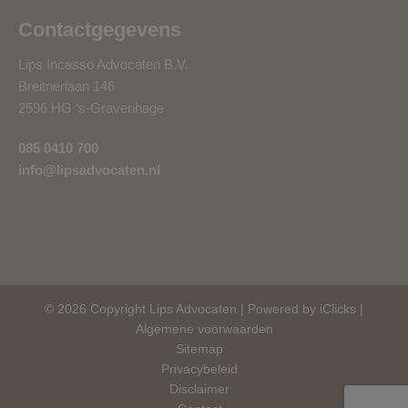
Contactgegevens
Lips Incasso Advocaten B.V.
Breitnerlaan 146
2596 HG ‘s-Gravenhage
085 0410 700
info@lipsadvocaten.nl
© 2026 Copyright Lips Advocaten |
Powered by iClicks
|
Algemene voorwaarden
Sitemap
Privacybeleid
Disclaimer