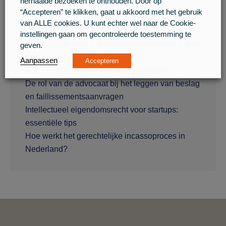
herhaalde bezoeken te onthouden. Door op
“Accepteren” te klikken, gaat u akkoord met het gebruik
van ALLE cookies. U kunt echter wel naar de Cookie-
Recente berichten
instellingen gaan om gecontroleerde toestemming te
Toekomstige trends in het incassorecht en wat dit
geven.
betekent voor uw bedrijf
Aanpassen
Accepteren
Hoe om te gaan met een sommatiebrief
De rol van de advocaat bij het leggen van beslag
en faillissementsaanvragen
Intellectueel eigendomsrecht voor startups:
essentiële tips
Hoe werkt het gerechtelijke incassoproces in
Nederland?