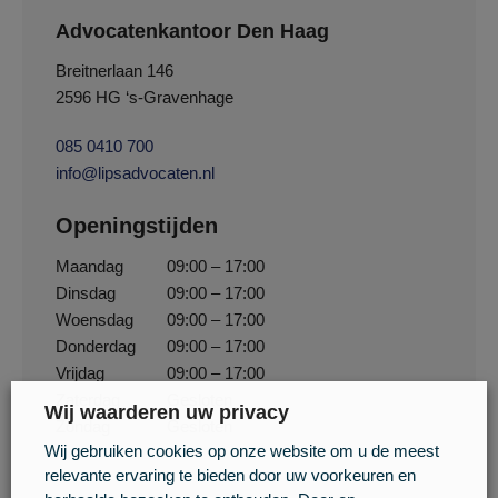
Advocatenkantoor Den Haag
Breitnerlaan 146
2596 HG ‘s-Gravenhage
085 0410 700
info@lipsadvocaten.nl
Openingstijden
Maandag
09:00 – 17:00
Dinsdag
09:00 – 17:00
Woensdag
09:00 – 17:00
Donderdag
09:00 – 17:00
Vrijdag
09:00 – 17:00
Zaterdag
Gesloten
Wij waarderen uw privacy
Zondag
Gesloten
Wij gebruiken cookies op onze website om u de meest
relevante ervaring te bieden door uw voorkeuren en