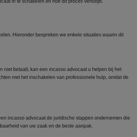
caat in te schakelen en hoe dit proces verloopt.
len. Hieronder bespreken we enkele situaties waarin dit
iet betaalt, kan een incasso advocaat u helpen bij het
hten met het inschakelen van professionele hulp, omdat de
an een incasso advocaat de juridische stappen ondernemen die
albaarheid van uw zaak en de beste aanpak.