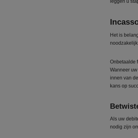
leggen u sta
Incass
Het is belan
noodzakelijk 
Onbetaalde f
Wanneer uw d
innen van de
kans op succe
Betwist
Als uw debit
nodig zijn o