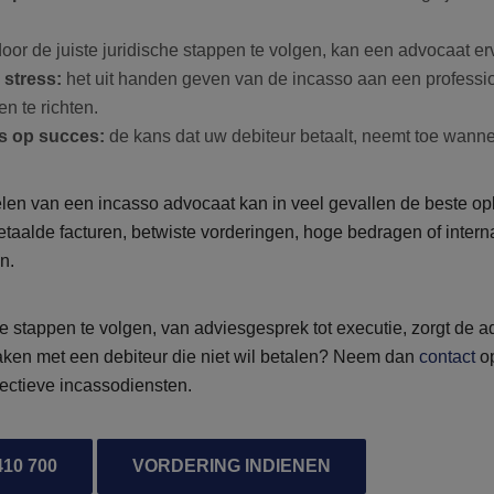
oor de juiste juridische stappen te volgen, kan een advocaat er
stress:
het uit handen geven van de incasso aan een professio
en te richten.
s op succes:
de kans dat uw debiteur betaalt, neemt toe wanne
len van een incasso advocaat kan in veel gevallen de beste op
taalde facturen, betwiste vorderingen, hoge bedragen of inter
n.
te stappen te volgen, van adviesgesprek tot executie, zorgt de a
aken met een debiteur die niet wil betalen? Neem dan
contact
op
fectieve incassodiensten.
410 700
VORDERING INDIENEN