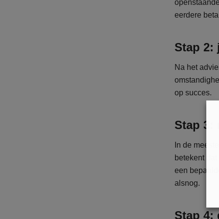
openstaande 
eerdere beta
Stap 2: 
Na het advie
omstandighed
op succes.
Stap 3:
In de meeste
betekent dat
een bepaalde
alsnog.
Stap 4: