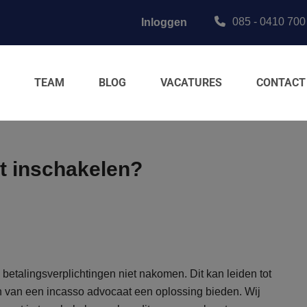
085 - 0410 700
Inloggen
TEAM
BLOG
VACATURES
CONTACT
t inschakelen?
 betalingsverplichtingen niet nakomen. Dit kan leiden tot
len van een incasso advocaat een oplossing bieden. Wij