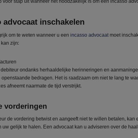
p voor stap uit wanneer het noodzakelijk is om een incasso advo
o advocaat inschakelen
grijk om te weten wanneer u een
incasso advocaat
moet inschake
kan zijn:
acturen
ebiteur ondanks herhaaldelijke herinneringen en aanmaningen n
 openstaande bedragen. Het is raadzaam om niet te lang te wac
s afneemt naarmate de tijd verstrijkt.
e vorderingen
eur de vordering betwist en aangeeft niet te willen betalen, k
m uw gelijk te halen. Een advocaat kan u adviseren over de ha