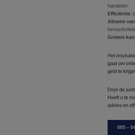
handelen.
Efficiëntie:
d
Afname van 
kernactiviteit
Grotere kan
Het inschake
gaat om onbe
geld te krijge
Door de juis
Heeft u te m
advies en ef
085 – 0