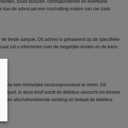
enten, zoals facturen, correspondentie en eventuele
ie kan de advocaat een inschatting maken van uw zaak.
 de beste aanpak. Dit advies is gebaseerd op de specifieke
at zal u informeren over de mogelijke kosten en de kans
ng via een minnelijke incassoprocedure te innen. Dit
r stuurt. In deze brief wordt de debiteur verzocht om binnen
at een afschrikwekkende werking en betaalt de debiteur