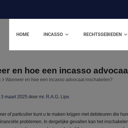
HOME
INCASSO
RECHTSGEBIEDEN
er en hoe een incasso advocaa
g
Wanneer en hoe een incasso advocaat inschakelen?
p
3 maart 2025
door
mr. R.A.G. Lips
er of particulier kunt u te maken krijgen met debiteuren die hun
n financiële problemen. In dergelijke gevallen kan het inschake