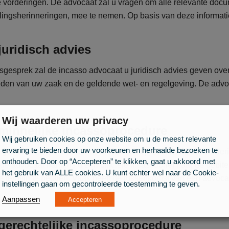
vorderingen. De advocaat zal u vragen om alle relevante docum
lingsherinneringen, mee te nemen. Op basis van deze informat
juridisch advies
sgesprek zal de incasso advocaat u juridisch advies geven over
en van uw zaak en de geldende wet- en regelgeving. De advoca
Wij waarderen uw privacy
 minnelijke incassoprocedure
Wij gebruiken cookies op onze website om u de meest relevante
ervaring te bieden door uw voorkeuren en herhaalde bezoeken te
 gevallen zal de incasso advocaat eerst proberen om de vorderi
onthouden. Door op “Accepteren” te klikken, gaat u akkoord met
 de advocaat namens u een officiële incassobrief naar de debiteu
het gebruik van ALLE cookies. U kunt echter wel naar de Cookie-
 termijn te betalen. Vaak heeft de tussenkomst van een advoca
instellingen gaan om gecontroleerde toestemming te geven.
Aanpassen
Accepteren
 gerechtelijke incassoprocedure