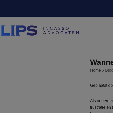
Wanne
Home
Blo
Geplaatst o
Als ondernem
frustratie e