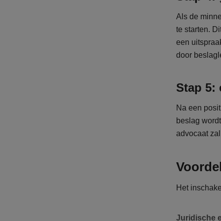
Als de minne
te starten. 
een uitspraa
door beslagl
Stap 5:
Na een posit
beslag wordt
advocaat zal
Voordel
Het inschake
Juridische e