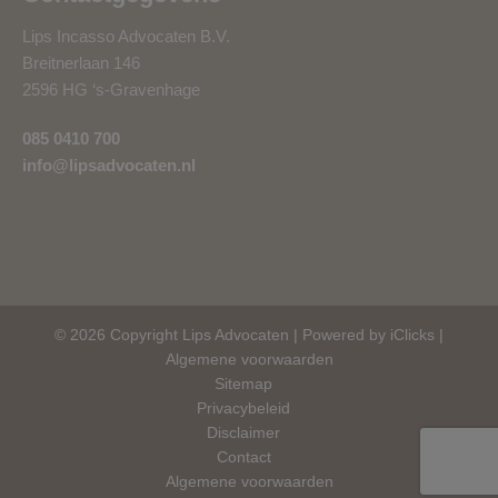
Lips Incasso Advocaten B.V.
Breitnerlaan 146
2596 HG ‘s-Gravenhage
085 0410 700
info@lipsadvocaten.nl
© 2026 Copyright Lips Advocaten |
Powered by iClicks
|
Algemene voorwaarden
Sitemap
Privacybeleid
Disclaimer
Contact
Algemene voorwaarden