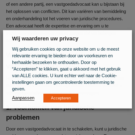
of een andere partij, een vastgoedadvocaat kan u bijstaan bij
het oplossen van conflicten. Dit kan variëren van bemiddeling
en onderhandeling tot het voeren van juridische procedures.
Een advocaat heeft de expertise en ervaring om u te
vertegenwoordigen en ervoor te zorgen dat uw belangen
Wij waarderen uw privacy
worden beschermd.
Wij gebruiken cookies op onze website om u de meest
Waarom juridisch advies bij
relevante ervaring te bieden door uw voorkeuren en
herhaalde bezoeken te onthouden. Door op
vastgoedtransacties?
“Accepteren” te klikken, gaat u akkoord met het gebruik
van ALLE cookies. U kunt echter wel naar de Cookie-
Het inschakelen van juridisch advies bij vastgoedtransacties
instellingen gaan om gecontroleerde toestemming te
biedt diverse voordelen. Hier zijn enkele redenen waarom u
geven.
een vastgoedadvocaat zou moeten overwegen:
Aanpassen
Accepteren
1. Voorkomen van juridische
problemen
Door een vastgoedadvocaat in te schakelen, kunt u juridische