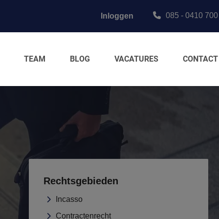
085 - 0410 700
Inloggen
TEAM
BLOG
VACATURES
CONTACT
Rechtsgebieden
Incasso
Contractenrecht