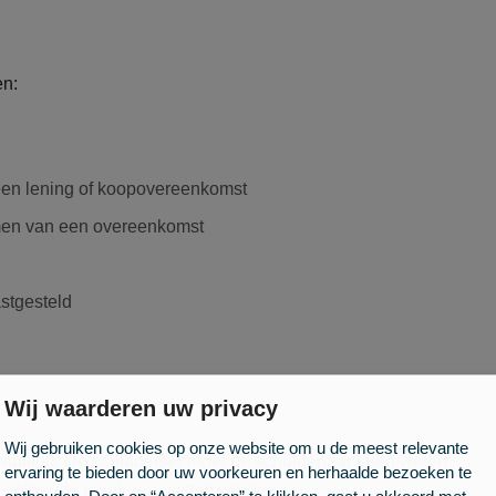
en:
een lening of koopovereenkomst
men van een overeenkomst
astgesteld
Wij waarderen uw privacy
Wij gebruiken cookies op onze website om u de meest relevante
tuiting. De schuldeiser moet de schuldenaar laten weten
ervaring te bieden door uw voorkeuren en herhaalde bezoeken te
de volgende manieren gestuit worden: