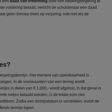
ht een
daad van erkenning
door een betalingsregeling te
n de vordering betaalt, verricht de schuldenaar een daad
ar geen beroep doen op verjaring, ook niet als de
ces?
verjaringstermijn. Het moment van opeisbaarheid is
langen. In de voorwaarden van een lening wordt
ijks in delen van € 1.000,- wordt afgelost. In dat geval is
nte netjes betaald worden, is de totale som niet
hoofdsom. Zodra een termijndatum is verstreken, wordt de
fende termijn lopen.