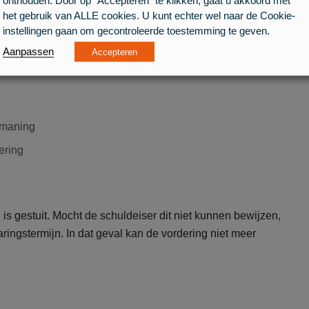
onthouden. Door op “Accepteren” te klikken, gaat u akkoord met
het gebruik van ALLE cookies. U kunt echter wel naar de Cookie-
instellingen gaan om gecontroleerde toestemming te geven.
Aanpassen
Accepteren
anmaning
ering
 is gestuit. Mocht de schuldeiser dit niet kunnen bewijzen,
ingstermijn. In dat geval kan de vordering niet meer