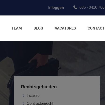
085 - 0410 700
Inloggen
TEAM
BLOG
VACATURES
CONTACT
Rechtsgebieden
Incasso
Contractenrecht