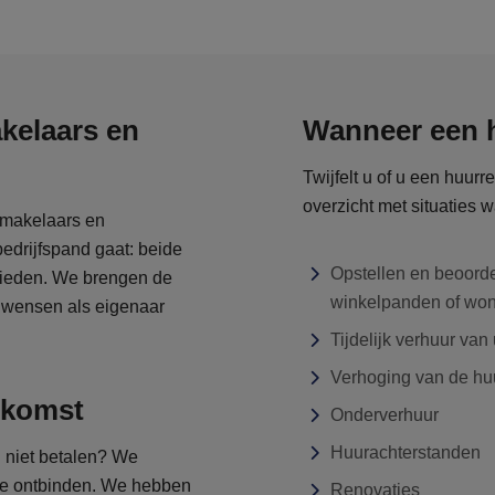
kelaars en
Wanneer een h
Twijfelt u of u een huur
overzicht met situaties 
 makelaars en
bedrijfspand gaat: beide
Opstellen en beoord
bieden. We brengen de
winkelpanden of wo
w wensen als eigenaar
Tijdelijk verhuur va
Verhoging van de hu
nkomst
Onderverhuur
Huurachterstanden
l niet betalen? We
 te ontbinden. We hebben
Renovaties