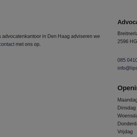
Advoc
Breitner
s advocatenkantoor in Den Haag adviseren we
2596 HG
contact
met ons op.
085 041
info@lip
Openi
Maanda
Dinsdag
Woensd
Donderd
Vrijdag