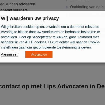
goed kunnen adviseren
Ontbinding van de h
schermt huurders,
Indeplaatsstelling v
t soort procedures.
Wij waarderen uw privacy
Wij gebruiken cookies op onze website om u de meest relevante
Staat uw situatie er niet
ervaring te bieden door uw voorkeuren en herhaalde bezoeken te
nodig heeft? Neem dan
onthouden. Door op “Accepteren” te klikken, gaat u akkoord met
het gebruik van ALLE cookies. U kunt echter wel naar de Cookie-
instellingen gaan om gecontroleerde toestemming te geven.
Aanpassen
Accepteren
ontact op met Lips Advocaten in D