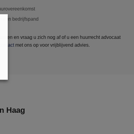
uurovereenkomst
an een bedrijfspand
 tussen en vraag u zich nog af of u een huurrecht advocaat
contact
met ons op voor vrijblijvend advies.
en Haag